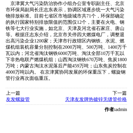
京津冀大气污染防治协作小组办公室专职副主任、北京
市环保局副局长庄志东表示，协调区域逐步统一大气污染
物排放标准。目前七省区市地级城市共71个，环保部确定
的执行国家特别排放限值的范围仅12个，主要在火电、钢
铁等七大行业实施，如北京、天津及河北省石家庄、唐山
等。根据庄志东介绍，北京市关停四大燃煤电厂，调整退
出高污染企业1200家；天津市行政辖区内钢铁、水泥、燃
煤机组装机容量分别控制在2000万吨、500万吨、1400万千
瓦以内；河北省淘汰钢铁6000万吨、淘汰全部10万千瓦以
下非热电联产燃煤机组；山西淘汰钢铁670万吨、焦炭1800
万吨；内蒙古淘汰水泥落后产能459万吨；山东焦炭控制在
4000万吨以内。 在京津冀协同发展的环保重压下，螺旋钢
管行业再次面临重压。
上一篇
下一篇
友发螺旋管
天津友发牌热镀锌无缝管价格
作者:
admin