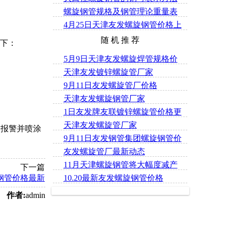
螺旋钢管规格及钢管理论重量表
的分类
4月25日天津友发螺旋钢管价格上
随 机 推 荐
涨70元/吨
如下：
5月9日天津友发螺旋焊管规格价
天津友发镀锌螺旋管厂家
格表
9月11日友发螺旋管厂价格
天津友发螺旋钢管厂家
1日友发牌友联镀锌螺旋管价格更
天津友发螺旋管厂家
新
动报警并喷涂
9月11日友发钢管集团螺旋钢管价
友发螺旋管厂最新动态
格
11月天津螺旋钢管将大幅度减产
下一篇
螺旋钢管价格最新
10.20最新友发螺旋钢管价格
作者:
admin