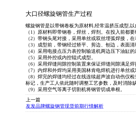
大口径螺旋钢管生产过程
螺旋钢管是以带钢卷板为原材料,经常温挤压成型,
（1）原材料即带钢卷，焊丝，焊剂。在投入前都要
（2）带钢头尾对接，采用单丝或双丝埋弧焊接，在
（3）成型前，带钢经过矫平、剪边、刨边，表面清
（4）采用电接点压力表控制输送机两边压下油缸的
（5）采用外控或内控辊式成型。
（6）采用焊缝间隙控制装置来保证焊缝间隙满足
（7）内焊和外焊均采用美国林肯电焊机进行单丝或
（8）焊完的焊缝均经过在线连续超声波自动伤仪检
标记，生产工人依此随时调整工艺参数，及时消除
（9）采用空气等离子切割机将钢管切成单根。
上一篇
友发品牌螺旋钢管现货前期行情解析