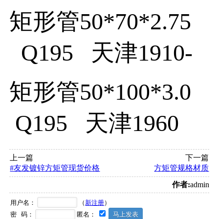
矩形管
50*70*2.75
Q195
天津
1910
-
矩形管
50*100*3.0
Q195
天津
1960
上一篇
下一篇
#友发镀锌方矩管现货价格
方矩管规格材质
作者:
admin
用户名：
（
新注册
）
密 码：
匿名：